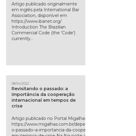
Artigo publicado originalmente
em inglês pela International Bar
Association, disponível em
https://www.ibanet.org/
Introduction The Brazilian
Commercial Code (the ‘Code’)
currently...
08/04/2022
Revisitando o passado: a
importância da cooperação
internacional em tempos de
crise
Artigo publicado no Portal Migalhas. Disponível em:
https://www.migalhas.com.br/depeso/325198/revisitando-
o-passado–a-importancia-da-cooperacao-transnacional-
em-tempos-de-crise Na fria noite de 14 de abril 1912,