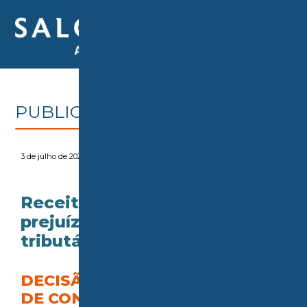
PUBLICAÇÕES > NA MÍDIA
3 de julho de 2026
Receita permite uso de
prejuízo fiscal em transação
tributária
DECISÃO ESTÁ EM SOLUÇÃO
DE CONSULTA DA