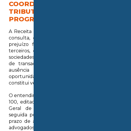
COORDENAÇÃO-GERAL DE
TRIBUTAÇÃO (COSIT) SOBRE O
PROGRAMA LITÍGIO ZERO 2024
A Receita Federal reconheceu, em solução de
consulta, que seria possível usar créditos de
prejuízo fiscal e base negativa da CSLL de
terceiros, como controladoras, controladas ou
sociedades sob controle comum, no programa
de transação tributária Litígio Zero 2024. A
ausência de menção expressa dessa
oportunidade no edital, segundo o órgão, não
constitui vedação à utilização desses créditos.
O entendimento está na Solução de Consulta nº
100, editada recentemente pela Coordenação-
Geral de Tributação (Cosit), que deve ser
seguida por todos os fiscais no Brasil. Como o
prazo de adesão ao programa já foi finalizado,
advogados preveem judicialização caso a