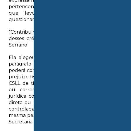
expressamente de créditos de terceiros,
pertencentes ao mesmo grupo econômico, o
que levou uma holding patrimonial a
questionar a Receita Federal.
“Contribuinte pode ter dificuldade em fazer uso
desses créditos de forma retroativa” — Rafael
Serrano
Ela alegou que a Lei nº 13.988, de 2020, no
parágrafo 7º do artigo 11, prevê que “a transação
poderá compreender a utilização de créditos de
prejuízo fiscal e de base de cálculo negativa da
CSLL de titularidade do responsável tributário
ou corresponsável pelo débito, de pessoa
jurídica controladora ou controlada, de forma
direta ou indireta, ou de sociedades que sejam
controladas direta ou indiretamente por uma
mesma pessoa jurídica, apurados e declarados à
Secretaria Especial da Receita Federal do Brasil”.