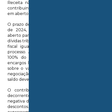
Receita não aceite o uso desses créditos por
contribuintes que ainda estão com pagamentos
em aberto.
O prazo de adesão terminou em 31 de outubro
de 2024, após prorrogação. O programa foi
aberto para que contribuintes pudessem quitar
dívidas tributárias em contencioso administrativo
fiscal igual ou inferior a R$ 50 milhões, por
processo. As vantagens eram redução de até
100% do valor dos juros, das multas e dos
encargos legais (observado o limite de até 65%
sobre o valor total de cada crédito objeto da
negociação) e a possibilidade de pagamento do
saldo devedor em até 120 parcelas mensais.
O contribuinte ainda poderia usar créditos
decorrentes de prejuízo fiscal e base de cálculo
negativa da CSLL de até 70% da dívida, após os
descontos. O edital, porém, não tratava