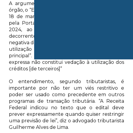
A argumentação foi aceita pela Cosit. Para o
órgão, o “Edital de Transação por Adesão nº 1, de
18 de março de 2024, com prazo prorrogado
pela Portaria RFB nº 444, de 30 de julho de
2024, ao admitir a utilização de créditos
decorrentes de prejuízo fiscal e base de cálculo
negativa da CSLL, não restringiu sua
utilização aos créditos próprios do devedor
principal”. E acrescenta: “A ausência de menção
expressa não constitui vedação à utilização dos
créditos [de terceiros]”
O entendimento, segundo tributaristas, é
importante por não ter um viés restritivo e
poder ser usado como precedente em outros
programas de transação tributária. “A Receita
Federal indicou no texto que o edital deve
prever expressamente quando quiser restringir
uma previsão de lei”, diz o advogado tributarista
Guilherme Alves de Lima.