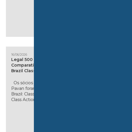
16/06/2026
Legal 500 Country
Comparative Guides 2026 –
Brazil Class Actions
Os sócios Rodrigo Cotta e Luiz
Pavan foram autores do artigo
Brazil: Class Actions para o guia
Class Actions...