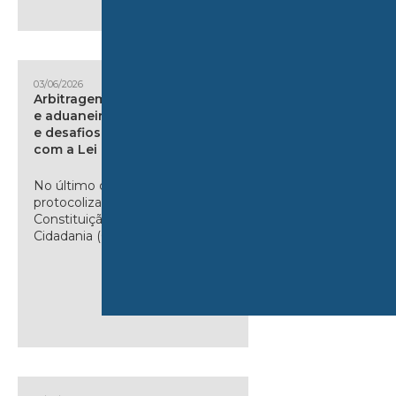
03/06/2026
Arbitragem especial tributária
e aduaneira: avanços, recuos
e desafios da convivência
com a Lei 9.307/96
No último dia 20 de maio, foi
protocolizado na Comissão de
Constituição e Justiça e de
Cidadania (CCJC) da Câmara...