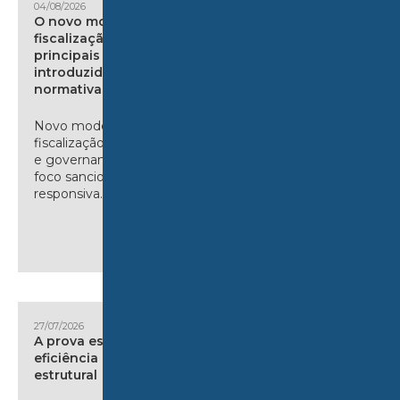
04/08/2026
O novo modelo de
fiscalização da ANS e as
principais alterações
introduzidas pelas resoluções
normativas 657/25 e 658/25
Novo modelo da ANS prioriza
fiscalização por risco, prevenção
e governança, substituindo o
foco sancionador por atuação
responsiva. I. Introdução...
27/07/2026
A prova estatística em prol da
eficiência na litigância
estrutural