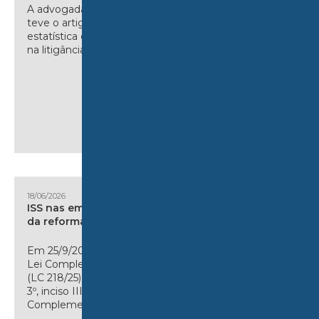
A advogada Ana Carolina Couto
teve o artigo “A prova
estatística em prol da eficiência
na litigância estrutural”, do qual...
18/06/2026
ISS nas empreitadas dentro
da reforma tributária
Em 25/9/2025, foi publicada a
Lei Complementar 218/2025
(LC 218/25), que alterou o artigo
3º, inciso III da Lei
Complementar...