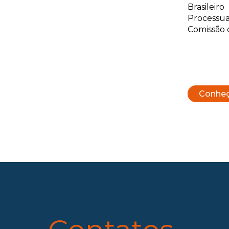
Brasileir
Processu
Comissão 
Conheç