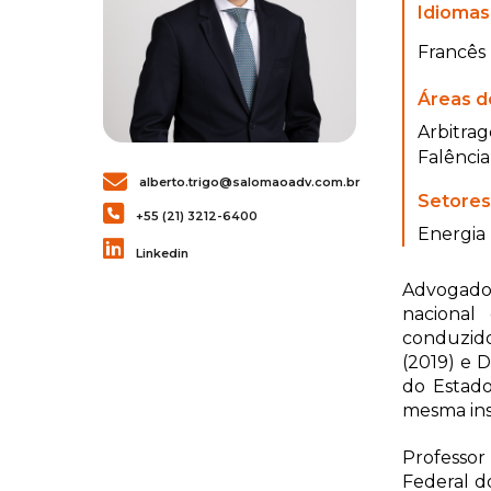
Idiomas
Francês
Áreas d
Arbitra
Falência
alberto.trigo@salomaoadv.com.br
Setore
+55 (21) 3212-6400
Energia
Linkedin
Advogado
nacional
conduzid
(2019) e 
do Estado
mesma inst
Professor
Federal d